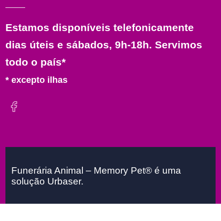
Estamos disponíveis telefonicamente
dias úteis e sábados, 9h-18h. Servimos
todo o país*
* excepto ilhas
Funerária Animal – Memory Pet® é uma
solução Urbaser.
Urbaser 2026
FunerariaAnimal
Todos os