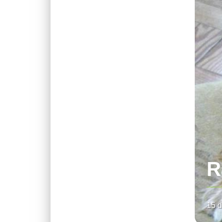
R
15 d