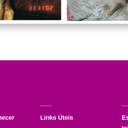
hecer
Links Úteis
E