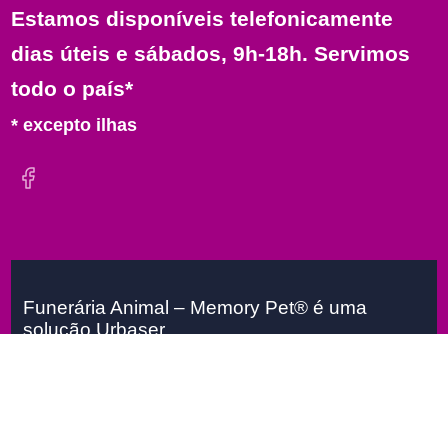
Estamos disponíveis telefonicamente
dias úteis e sábados, 9h-18h. Servimos
todo o país*
* excepto ilhas
Funerária Animal – Memory Pet® é uma
solução Urbaser.
Urbaser 2026
FunerariaAnimal
Todos os
direitos reservados