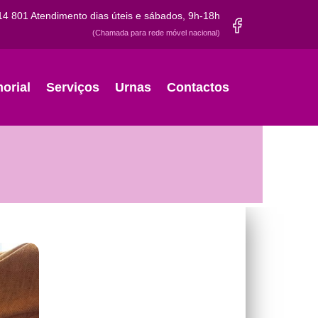
14 801
Atendimento dias úteis e sábados, 9h-18h
(Chamada para rede móvel nacional)
orial
Serviços
Urnas
Contactos