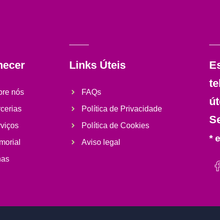
hecer
Links Úteis
E
te
bre nós
FAQs
út
cerias
Política de Privacidade
Se
viços
Política de Cookies
* 
morial
Aviso legal
nas