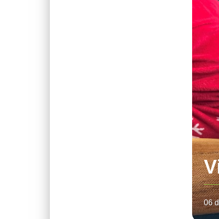
V
06 d