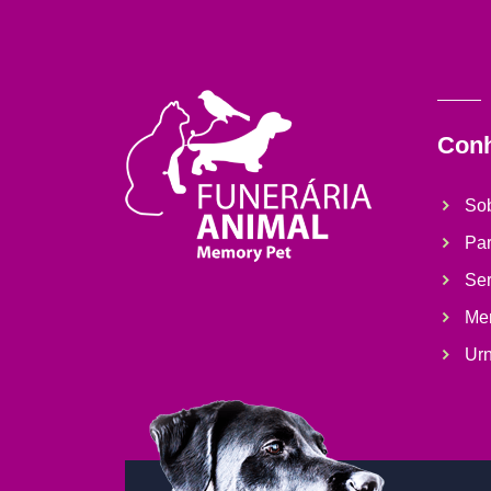
Con
So
Par
Ser
Me
Ur