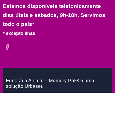
Estamos disponíveis telefonicamente
dias úteis e sábados, 9h-18h. Servimos
todo o país*
* excepto ilhas
Funerária Animal – Memory Pet® é uma
solução Urbaser.
Urbaser 2026
FunerariaAnimal
Todos os
direitos reservados